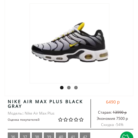
NIKE AIR MAX PLUS BLACK
6490 р
GRAY
Старая:
13990 р
Модель:: Nike Air Max Plus
Экономия 7500 р
Оценка покупателей
Скидка -
54
%
36
37
38
39
40
41
42