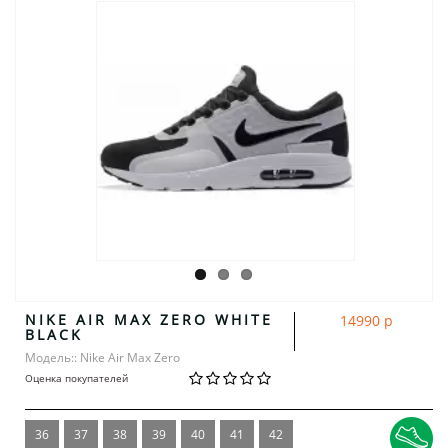
NIKE AIR MAX ZERO WHITE
14990 р
BLACK
Модель:: Nike Air Max Zero
Оценка покупателей
36
37
38
39
40
41
42