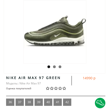
NIKE AIR MAX 97 GREEN
14990 р
Модель:: Nike Air Max 97
Оценка покупателей
36
37
38
39
40
41
42